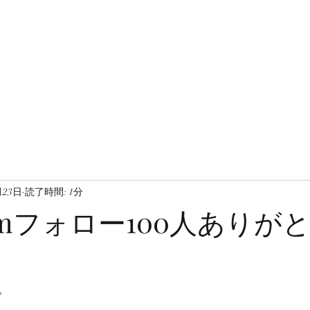
月23日
読了時間: 1分
gramフォロー100人あり
。