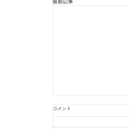
最新記事
編曲まみれの夏
コメント
夏前から始まった編曲の時期。
自分が演奏する曲はもちろん、生