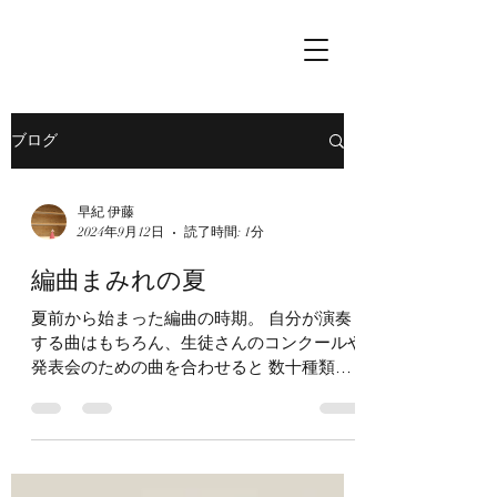
ブログ
早紀 伊藤
2024年9月12日
読了時間: 1分
編曲まみれの夏
夏前から始まった編曲の時期。 自分が演奏
する曲はもちろん、生徒さんのコンクールや
発表会のための曲を合わせると 数十種類に
もなり、絶えず頭の中にいろんな音が流れ続
けていた数ヶ月間でした✨ 編曲や作曲を始
めると、終わりの見えないトンネルの中に入
ったようで...