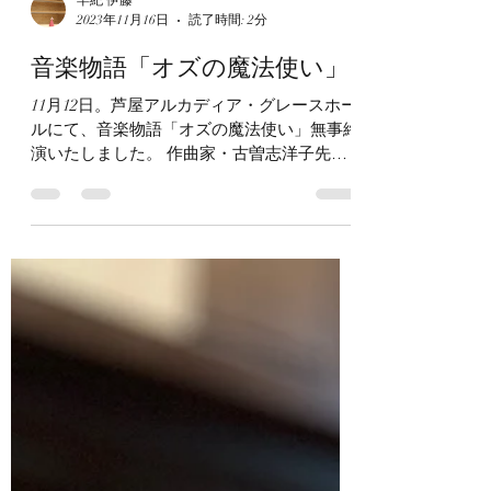
早紀 伊藤
2023年11月16日
読了時間: 2分
音楽物語「オズの魔法使い」
11月12日。芦屋アルカディア・グレースホー
ルにて、音楽物語「オズの魔法使い」無事終
演いたしました。 作曲家・古曽志洋子先生
率いる「アンサンブル・ヴァリエ」さんが2
回目の関西公演を、ということで、関西で活
動するプティブランシェがご一緒させていた
だきました。...