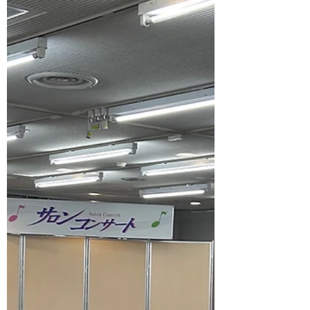
夏の音楽漬け
猛暑が続きますね、溶けそうな暑さと闘いな
がら、気づけば7月も後半に。 今週末は神戸
室内管弦楽団のこどもコンサートに出演させ
ていただくことになり、今日からリハーサル
が始まります。 中学・高校では吹奏楽コン
クールに向けて最後の追い込みの時期です
ね。この時期は特に、いろいろな学校...